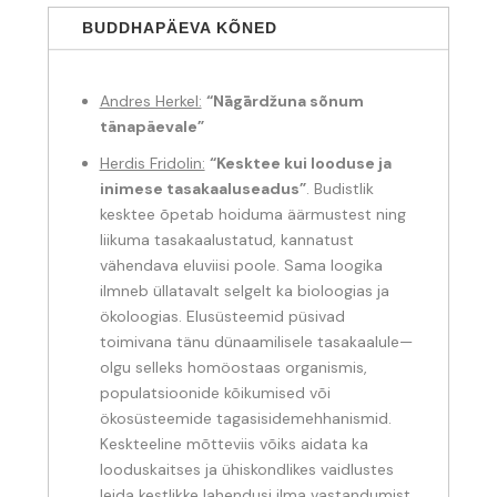
BUDDHAPÄEVA KÕNED
Andres Herkel:
“Nāgārdžuna sõnum
tänapäevale”
Herdis Fridolin:
“Kesktee kui looduse ja
inimese tasakaaluseadus”
. Budistlik
kesktee õpetab hoiduma äärmustest ning
liikuma tasakaalustatud, kannatust
vähendava eluviisi poole. Sama loogika
ilmneb üllatavalt selgelt ka bioloogias ja
ökoloogias. Elusüsteemid püsivad
toimivana tänu dünaamilisele tasakaalule—
olgu selleks homöostaas organismis,
populatsioonide kõikumised või
ökosüsteemide tagasisidemehhanismid.
Keskteeline mõtteviis võiks aidata ka
looduskaitses ja ühiskondlikes vaidlustes
leida kestlikke lahendusi ilma vastandumist