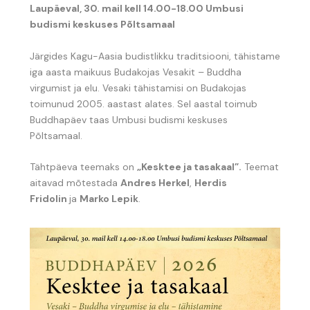
Laupäeval, 30. mail kell 14.00-18.00 Umbusi
budismi keskuses Põltsamaal
Järgides Kagu-Aasia budistlikku traditsiooni, tähistame
iga aasta maikuus Budakojas Vesakit – Buddha
virgumist ja elu. Vesaki tähistamisi on Budakojas
toimunud 2005. aastast alates. Sel aastal toimub
Buddhapäev taas Umbusi budismi keskuses
Põltsamaal.
Tähtpäeva teemaks on
„Kesktee ja tasakaal”.
Teemat
aitavad mõtestada
Andres Herkel
,
Herdis
Fridolin
ja
Marko Lepik
.