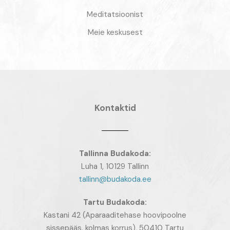
Meditatsioonist
Meie keskusest
Kontaktid
Tallinna Budakoda:
Luha 1, 10129 Tallinn
tallinn@budakoda.ee
Tartu
Budakoda:
Kastani 42 (Aparaaditehase hoovipoolne
sissepääs, kolmas korrus), 50410 Tartu