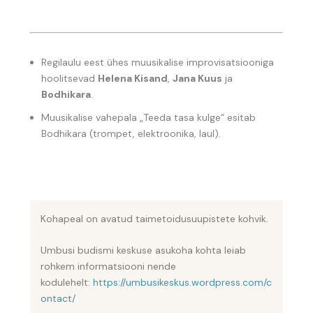
Regilaulu eest ühes muusikalise improvisatsiooniga
hoolitsevad
Helena Kisand
,
Jana Kuus
ja
Bodhikara
.
Muusikalise vahepala „Teeda tasa kulge“ esitab
Bodhikara (trompet, elektroonika, laul).
Kohapeal on avatud taimetoidusuupistete kohvik.
Umbusi budismi keskuse asukoha kohta leiab
rohkem informatsiooni nende
kodulehelt:
https://umbusikeskus.wordpress.com/c
ontact/