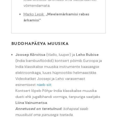
võimendamata.
Marko Lepik:
„Meelemärkamisi rabas
ärkamisi“
BUDDHAPÄEVA MUUSIKA
Joosep Kõrvitsa
(tšello, luuper) ja
Leho Rubise
(India bambusflöödid) kontsert põimib Euroopa ja
India klassikalise muusika instrumente kaasaegse
elektroonikaga, luues hüpnootilisi helimaastikke.
Videokatket Joosepi ja Leho varasemast
esinemisest
näeb siit
.
Kontsert lõpeb Põhja-India klassikalise muusika
dueti ehk jugalbhandi vormiga, tanpuriga saatjaks
Liina Vainumetsa
.
Annetused on teretulnud:
kohapeal saab
muusikuid oma panusega toetada.