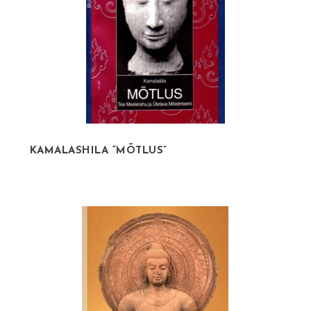
KAMALASHILA “MÕTLUS”