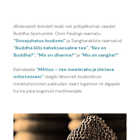
Allolevatelt linkidelt leiab neli põhjalikumat vaadet
Buddha õpetustele: Chris Paulingi raamatu
“Sissejuhatus budismi”
ja Sangharakšita raamatud
“Buddha õilis kaheksaosaline tee”
,
“Kes on
Buddha?”
,
“Mis on dharma?”
ja
“Mis on sangha?”
Kamalašila
“Mõtlus – tee meelerahu ja ületava
mõistmiseni”
räägib lähemalt budistlikust
meditatsioonist pakkudes väärt lugemist nii algajale
kui ka juba kogenud mediteerijale.