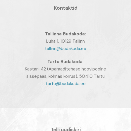
Kontaktid
Tallinna Budakoda:
Luha 1, 10129 Tallinn
tallinn@budakoda.ee
Tartu
Budakoda:
Kastani 42 (Aparaaditehase hoovipoolne
sissepääs, kolmas korrus), 50410 Tartu
tartu@budakoda.ee
Telli uudiskiri