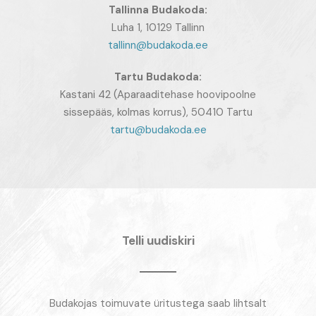
Tallinna Budakoda:
Luha 1, 10129 Tallinn
tallinn@budakoda.ee
Tartu
Budakoda:
Kastani 42 (Aparaaditehase hoovipoolne
sissepääs, kolmas korrus), 50410 Tartu
tartu@budakoda.ee
Telli uudiskiri
Budakojas toimuvate üritustega saab lihtsalt