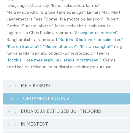
lühiajalugu”, David Loy “Raha, seks, sõda, karma”,
Maitreyabandhu “Elu täie tähelepanuga”, Linnart Mäll, Märt
Läänemets ja Teet Toome “Ida mõtteloo leksikon”, Rupert
Gethin “Budismi alused”. Meie veebilehelt leiab tasuta
lugemiseks Chris Paulingi raamatu
“Sissejuhatus budismi”
,
Sangharakshita raamatud
“Buddha õilis kaheksaosaline tee”
,
“Kes on Buddha?”
,
“Mis on dharma?”
,
“Mis on sangha?”
ning
Kamalashila raamatu budistliku meditatsiooni teemal
“Mõtlus – tee meelerahu ja ületava mõistmiseni”
. Oleme
eesti keelde tõlkinud ka budismi alusõpingute kursuse.
MEIE KESKUS
ORGANISATSIOONIST
BUDAKOJA EETILISED JUHTNÖÖRID
INIMESTEST