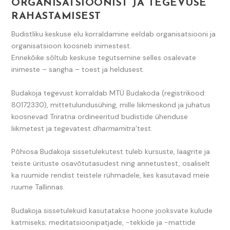
ORGANISATSIOONIST JA TEGEVUSE
RAHASTAMISEST
Budistliku keskuse elu korraldamine eeldab organisatsiooni ja
organisatsioon koosneb inimestest.
Ennekõike sõltub keskuse tegutsemine selles osalevate
inimeste – sangha – toest ja heldusest.
Budakoja tegevust korraldab MTÜ Budakoda (registrikood:
80172330), mittetulundusühing, mille liikmeskond ja juhatus
koosnevad Triratna ordineeritud budistide ühenduse
liikmetest ja tegevatest
dharmamitra
’test.
Põhiosa Budakoja sissetulekutest tuleb kursuste, laagrite ja
teiste ürituste osavõtutasudest ning annetustest, osaliselt
ka ruumide rendist teistele rühmadele, kes kasutavad meie
ruume Tallinnas.
Budakoja sissetulekuid kasutatakse hoone jooksvate kulude
katmiseks; meditatsioonipatjade, -tekkide ja -mattide