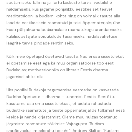
soetamiseks Tallinna ja Tartu keskuste tarvis; veebilehe
haldamiseks, kus jagame põhjalikku eestikeelset teavet
meditatsiooni ja budismi kohta ning on võimalik tasuta alla
laadida eestikeelseid raamatuid ja teisi õppematerjale; ühe
Eesti põhjalikuma budismialase raamatukogu arendamiseks;
külalisõpetajate sõidukulude tasumiseks; nädalavahetuse
laagrite tarvis pindade rentimiseks.
Kõik meie õpetajad õpetavad tasuta. Nad ei saa sissetulekut
ei õpetamise eest ega ka muu organisatoorse töö eest
Budakojas; motivatsiooniks on lihtsalt Eestis dharma
jagamisel abiks olla.
Üks põhilisi Budakoja tegutsemise eesmärke on kasvatada
Buddha õpetuste – dharma – tundmist Eestis. Seetõttu
kasutame osa oma sissetulekust, et aidata rahastada
budistlike raamatute ja teiste õppematerjalide tõlkimist eesti
keelde ja nende kirjastamist. Oleme muu hulgas toetanud
järgmiste raamatute tõlkimist: Vajragupta “Budism
igapäevaelus: meelerahu teejuht”, Andrew Skilton “Budismi