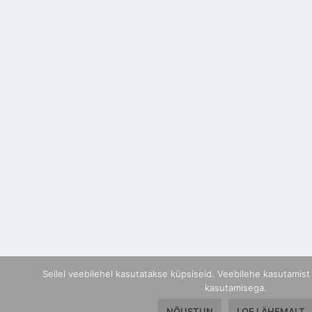
Sellel veebilehel kasutatakse küpsiseid. Veebilehe kasutamist
kasutamisega.
NÕUSTUN
LOE LÄHEMALT