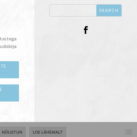
itustega
udiskirja
STE
E
NÕUSTUN
LOE LÄHEMALT