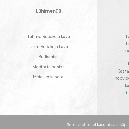
Lühimenüü
Tallinna Budakoja kava
T
L
Tartu Budakoja kava
ta
Budismist
Meditatsioonist
Kasta
Meie keskusest
hoovip
ko
t
Sellel veebilehel kasutatakse küps