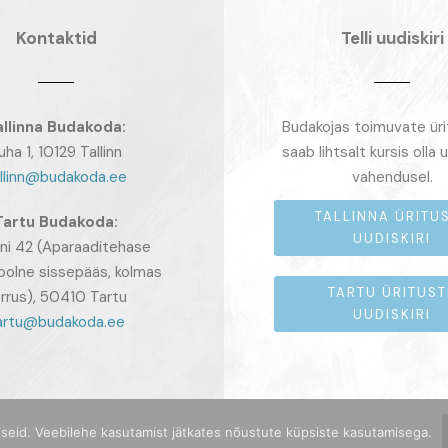
Kontaktid
Telli uudiskiri
allinna Budakoda:
Budakojas toimuvate ür
uha 1, 10129 Tallinn
saab lihtsalt kursis olla u
llinn@budakoda.ee
vahendusel.
TALLINNA ÜRITU
Tartu
Budakoda:
UUDISKIRI
ni 42 (Aparaaditehase
oolne sissepääs, kolmas
TARTU ÜRITUST
rrus), 50410 Tartu
UUDISKIRI
artu@budakoda.ee
iseid. Veebilehe kasutamist jätkates nõustute küpsiste kasutamisega.
BUDAKODA.EE • 2009-2026