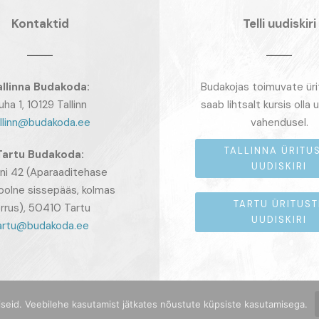
Kontaktid
Telli uudiskiri
allinna Budakoda:
Budakojas toimuvate ür
uha 1, 10129 Tallinn
saab lihtsalt kursis olla u
llinn@budakoda.ee
vahendusel.
TALLINNA ÜRITU
Tartu
Budakoda:
UUDISKIRI
ni 42 (Aparaaditehase
oolne sissepääs, kolmas
TARTU ÜRITUST
rrus), 50410 Tartu
UUDISKIRI
artu@budakoda.ee
iseid. Veebilehe kasutamist jätkates nõustute küpsiste kasutamisega.
BUDAKODA.EE • 2009-2026