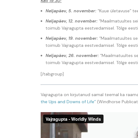
Kell 19.30:
Neljapäev, 5. november:
“Kuue ületavuse” t
Neljapäev, 12. november:
“Maailmatuultes sei
toimub Vajragupta eestvedamisel. Tõlge eesti
Neljapäev, 19. november:
“Maailmatuultes sei
toimub Vajragupta eestvedamisel. Tõlge eesti
Neljapäev, 26. november:
“Maailmatuultes se
toimub Vajragupta eestvedamisel. Tõlge eesti
[/tabgroup]
Vajragupta on kirjutanud samal teemal ka raam
the Ups and Downs of Life”
(Windhorse Publicati