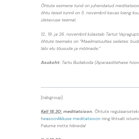
Õhtute esimene tund on juhendatud meditatsioon
õhtu teisel tunnil on 5. novembril kavas loeng ku
ületavuse teemal.
12., 19. ja 26. novembril külastab Tartut Vajragup
õhtute teemaks on “M
aailmatuultes seilates: budi
läbi elu tõusude ja mõõnade.”
Asukoht:
Tartu Budakoda (Aparaaditehase hoovip
[tabgroup]
Kell 18.30:
meditatsioon.
Õhtute regulaarsetek
heasoovlikkuse meditatsioon
ning lihtsalt istum
Palume mitte hilineda!