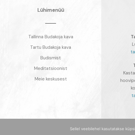
Lühimenüü
Tallinna Budakoja kava
T
L
Tartu Budakoja kava
ta
Budismist
Meditatsioonist
Kasta
Meie keskusest
hoovip
ko
t
Sellel veebilehel kasutatakse küps