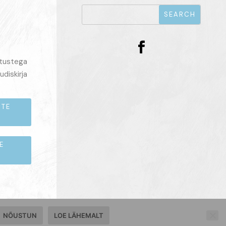
itustega
udiskirja
STE
E
NÕUSTUN
LOE LÄHEMALT