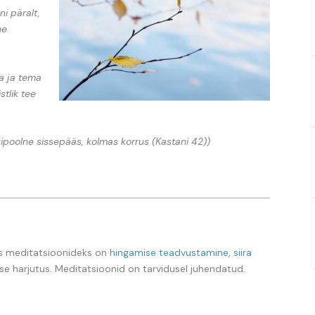
i päralt,
ue
ta ja tema
stlik tee
oolne sissepääs, kolmas korrus (Kastani 42))
s meditatsioonideks on
hingamise teadvustamine
,
siira
ise harjutus. Meditatsioonid on tarvidusel juhendatud.