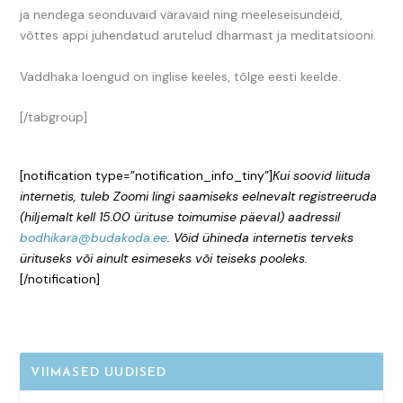
ja nendega seonduvaid väravaid ning meeleseisundeid,
võttes appi juhendatud arutelud dharmast ja meditatsiooni.
Vaddhaka loengud on inglise keeles, tõlge eesti keelde.
[/tabgroup]
[notification type=”notification_info_tiny”]
Kui soovid liituda
internetis, tuleb Zoomi lingi saamiseks eelnevalt registreeruda
(hiljemalt kell 15.00 ürituse toimumise päeval) aadressil
bodhikara@budakoda.ee
. Võid ühineda internetis terveks
ürituseks või ainult esimeseks või teiseks pooleks.
[/notification]
VIIMASED UUDISED