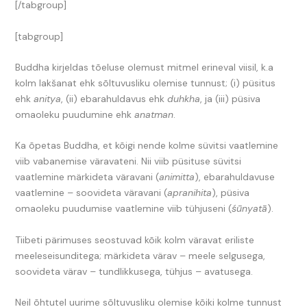
[/tabgroup]
[tabgroup]
Buddha kirjeldas tõeluse olemust mitmel erineval viisil, k.a
kolm lakšanat ehk sõltuvusliku olemise tunnust; (i) püsitus
ehk
anitya
, (ii) ebarahuldavus ehk
duhkha
, ja (iii) püsiva
omaoleku puudumine ehk
anatman
.
Ka õpetas Buddha, et kõigi nende kolme süvitsi vaatlemine
viib vabanemise väravateni. Nii viib püsituse süvitsi
vaatlemine märkideta väravani (
animitta
), ebarahuldavuse
vaatlemine – soovideta väravani (
apranihita
), püsiva
omaoleku puudumise vaatlemine viib tühjuseni (
śūnyatā
).
Tiibeti pärimuses seostuvad kõik kolm väravat eriliste
meeleseisunditega; märkideta värav – meele selgusega,
soovideta värav – tundlikkusega, tühjus – avatusega.
Neil õhtutel uurime sõltuvusliku olemise kõiki kolme tunnust