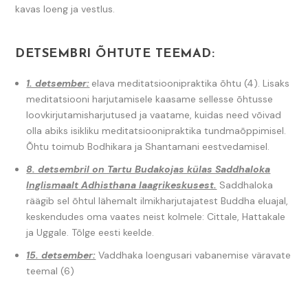
kavas loeng ja vestlus.
DETSEMBRI ÕHTUTE TEEMAD:
1. detsember:
elava meditatsioonipraktika õhtu (4). Lisaks
meditatsiooni harjutamisele kaasame sellesse õhtusse
loovkirjutamisharjutused ja vaatame, kuidas need võivad
olla abiks isikliku meditatsioonipraktika tundmaõppimisel.
Õhtu toimub Bodhikara ja Shantamani eestvedamisel.
8. detsembril on Tartu Budakojas külas Saddhaloka
Inglismaalt Adhisthana laagrikeskusest.
Saddhaloka
räägib sel õhtul lähemalt ilmikharjutajatest Buddha eluajal,
keskendudes oma vaates neist kolmele: Cittale, Hattakale
ja Uggale. Tõlge eesti keelde.
15. detsember:
Vaddhaka loengusari vabanemise väravate
teemal (6)