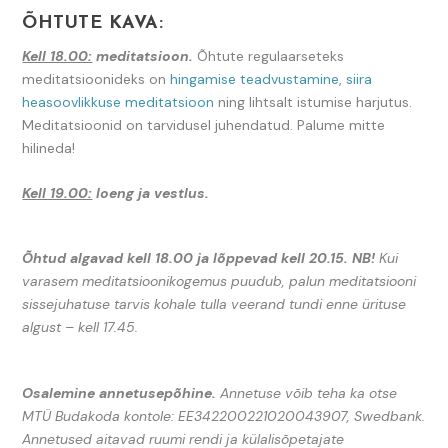
ÕHTUTE KAVA:
Kell 18.00:
meditatsioon.
Õhtute regulaarseteks
meditatsioonideks on
hingamise teadvustamine
,
siira
heasoovlikkuse meditatsioon
ning lihtsalt istumise harjutus.
Meditatsioonid on tarvidusel juhendatud. Palume mitte
hilineda!
Kell 19.00:
loeng ja vestlus.
Õhtud algavad kell 18.00 ja lõppevad kell 20.15.
NB!
Kui
varasem meditatsioonikogemus puudub, palun meditatsiooni
sissejuhatuse tarvis kohale tulla veerand tundi enne ürituse
algust – kell 17.45.
Osalemine annetusepõhine.
Annetuse võib teha ka otse
MTÜ Budakoda kontole: EE342200221020043907, Swedbank.
Annetused aitavad ruumi rendi ja külalisõpetajate