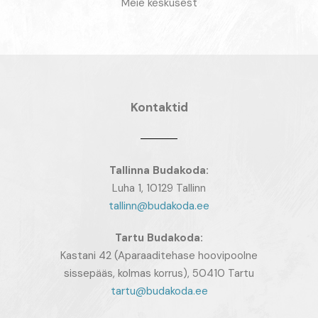
Meie keskusest
Kontaktid
Tallinna Budakoda:
Luha 1, 10129 Tallinn
tallinn@budakoda.ee
Tartu
Budakoda:
Kastani 42 (Aparaaditehase hoovipoolne
sissepääs, kolmas korrus), 50410 Tartu
tartu@budakoda.ee