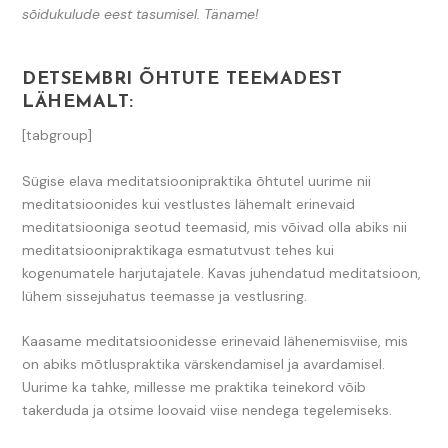
sõidukulude eest tasumisel. Täname!
DETSEMBRI ÕHTUTE TEEMADEST
LÄHEMALT:
[tabgroup]
Sügise elava meditatsioonipraktika õhtutel uurime nii
meditatsioonides kui vestlustes lähemalt erinevaid
meditatsiooniga seotud teemasid, mis võivad olla abiks nii
meditatsioonipraktikaga esmatutvust tehes kui
kogenumatele harjutajatele. Kavas juhendatud meditatsioon,
lühem sissejuhatus teemasse ja vestlusring.
Kaasame meditatsioonidesse erinevaid lähenemisviise, mis
on abiks mõtluspraktika värskendamisel ja avardamisel.
Uurime ka tahke, millesse me praktika teinekord võib
takerduda ja otsime loovaid viise nendega tegelemiseks.