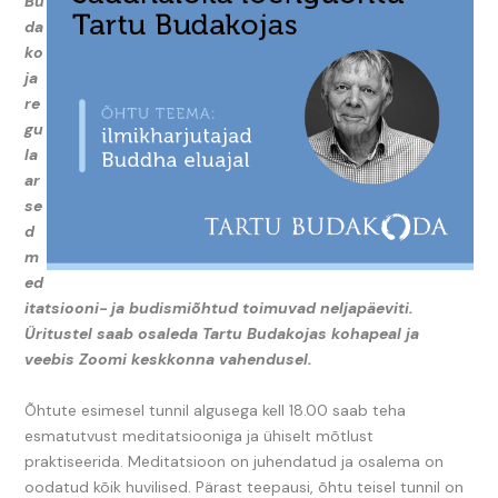
Bu
da
ko
ja
re
gu
la
ar
se
d
m
ed
itatsiooni- ja budismiõhtud toimuvad neljapäeviti.
Üritustel saab osaleda Tartu Budakojas kohapeal ja
veebis Zoomi keskkonna vahendusel.
Õhtute esimesel tunnil algusega kell 18.00 saab teha
esmatutvust meditatsiooniga ja ühiselt mõtlust
praktiseerida. Meditatsioon on juhendatud ja osalema on
oodatud kõik huvilised. Pärast teepausi, õhtu teisel tunnil on