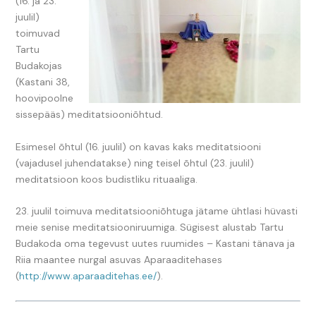
(16. ja 23.
juulil)
toimuvad
Tartu
Budakojas
(Kastani 38,
hoovipoolne
sissepääs) meditatsiooniõhtud.
Esimesel õhtul (16. juulil) on kavas kaks meditatsiooni
(vajadusel juhendatakse) ning teisel õhtul (23. juulil)
meditatsioon koos budistliku rituaaliga.
23. juulil toimuva meditatsiooniõhtuga jätame ühtlasi hüvasti
meie senise meditatsiooniruumiga. Sügisest alustab Tartu
Budakoda oma tegevust uutes ruumides – Kastani tänava ja
Riia maantee nurgal asuvas Aparaaditehases
(
http://www.aparaaditehas.ee/
).