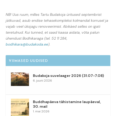
NB! Uus ruum, milles Tartu Budakoja üritused septembrist
jätkuvad, asub endise tehasekompleksi kolmandal korrusel ja
vajab veel üksjagu renoveerimist. Abikäed selles on igati
teretulnud. Kui tunned, et saad kaasa aidata, võta palun
ühendust Bodhikaraga (tel. 52 11 284,
bodhikara@budakoda.ee
).
VIIMASED UUDISED
Budakoja suvelaager 2026 (31.07-7.08)
6. juuni 2026
Buddhapäeva tähistamine laupäeval,
30. mail
1. mai 2026