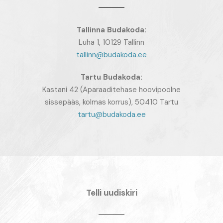
Tallinna Budakoda:
Luha 1, 10129 Tallinn
tallinn@budakoda.ee
Tartu
Budakoda:
Kastani 42 (Aparaaditehase hoovipoolne
sissepääs, kolmas korrus), 50410 Tartu
tartu@budakoda.ee
Telli uudiskiri