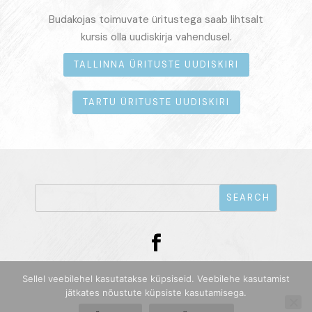
Budakojas toimuvate üritustega saab lihtsalt
kursis olla uudiskirja vahendusel.
TALLINNA ÜRITUSTE UUDISKIRI
TARTU ÜRITUSTE UUDISKIRI
Sellel veebilehel kasutatakse küpsiseid. Veebilehe kasutamist
jätkates nõustute küpsiste kasutamisega.