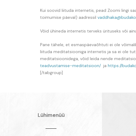
Kui soovid liituda internetis, pead Zoomi lingi sa
toimumise päeval) aadressil
vaddhaka@budako
Võid ühineda internetis terveks ürituseks või ain
Pane tähele, et esmaspäevaõhtuti ei ole võimalik
liituda meditatsiooniga internetis ja sa ei ole 
meditatsioonidega, võid leida nende meditatsio
teadvustamise-meditatsioon/
ja
https://budak
[/tabgroup]
Lühimenüü