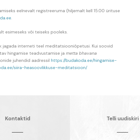
amiseks eelnevalt registreeruma (hiljemalt kell 15.00 ürituse
da.ee
.
ult esimeseks või teiseks pooleks.
 jagada interneti teel meditatsiooniõpetusi. Kui soovid
tuttav hingamise teadvustamise ja
metta bhavana
onide juhendid aadressil
https://budakoda.ee/hingamise-
oda.ee/siira-heasoovlikkuse-meditatsioon/
Kontaktid
Telli uudiskiri