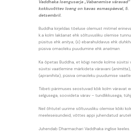
Vaddhaka loengusarja „Vabanemise väravad“
kokkuvõttev loeng on kavas esmaspäeval, 5.
detsembril.
Buddha kirjeldas tõeluse olemust mitmel erineval 
k.a kolm lakšanat ehk sõltuvusliku olemise tunnus
püsitus ehk
anitya
, (ii) ebarahuldavus ehk
duhkh
püsiva omaoleku puudumine ehk
anatman
.
Ka õpetas Buddha, et kõigi nende kolme süvitsi v
süvitsi vaatlemine märkideta väravani (
animitta
)
(
apranihita
), püsiva omaoleku puudumise vaatlem
Tiibeti pärimuses seostuvad kõik kolm väravat e
selgusega, soovideta värav – tundlikkusega, tüh
Neil õhtutel uurime sõltuvusliku olemise kõiki 
meeleseisundeid, võttes appi juhendatud arutel
Juhendab Dharmachari Vaddhaka inglise keeles. 