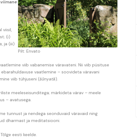
 viimane
viisil,
t; (i)
a
, ja (iii)
Pilt: Envato
aatlemine viib vabanemise väravateni. Nii viib püsituse
, ebarahuldavuse vaatlemine – soovideta väravani
ine viib tühjuseni (
śūnyatā
).
riliste meeleseisunditega; märkideta värav – meele
jus – avatusega.
kolme tunnust ja nendega seonduvaid väravaid ning
ud dharmast ja meditatsiooni.
Tõlge eesti keelde.