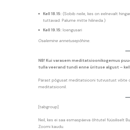
Kell 18.15:
(Sobib neile, kes on eelnevalt hing
tuttavad. Palume mitte hilineda.)
Kell 19.15:
loengusari
Osalemine annetusepõhine
.
NB! Kui varasem meditatsioonikogemus puud
tulla veerand tundi enne ürituse algust – kell
Pärast põgusat meditatsiooni tutvustust võite
meditatsioonil.
[tabgroup]
Neil, kes ei saa esmaspäeva õhtutel füüsiliselt Bu
Zoomi kaudu.