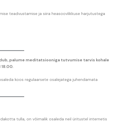
amise teadvustamise ja siira heasoovlikkuse harjutustega
ub, palume meditatsiooniga tutvumise tarvis kohale
 18.00.
 osaleda koos regulaarsete osalejatega juhendamata
dakotta tulla, on võimalik osaleda neil üritustel internetis