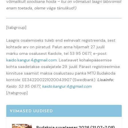
võimalikult soodsana hoida – kui on võimalust laagri läbiviimist
enam toetada, oleme väga tänulikud!)
[tabgroup]
Laagris osalemiseks tuleb end eelnevalt registreerida, sest
kohtade arv on piiratud. Palun anna hiljemalt 27. juulil
märku oma osalusest Kaidole, tel 53 95 0677, e-post:
kaido.kangur.4@gmail.com
. Lisateavet kohalepääsemise
kohta saadetakse osalejatele 29. juulil. Pärast registreerimise
kinnituse saamist maksa osalustasu panka MTÜ Budakoda
kontole: EE342200221020043907 (Swedbank).
Lisainfo:
Kaido: 53 95 0677,
kaido.kangur.4@gmail.com
[/tabgroup]
VIIMASED UUDISED
Budakoja suvelaager 2026 (31.07-7.08)