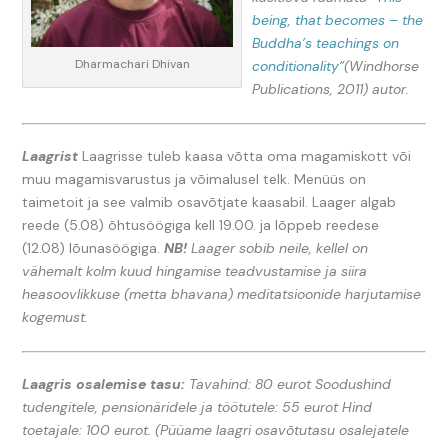
being, that becomes – the
Buddha’s teachings on
Dharmachari Dhivan
conditionality”
(Windhorse
Publications, 2011) autor.
Laagrist
Laagrisse tuleb kaasa võtta oma magamiskott või
muu magamisvarustus ja võimalusel telk. Menüüs on
taimetoit ja see valmib osavõtjate kaasabil. Laager algab
reede (5.08) õhtusöögiga kell 19.00. ja lõppeb reedese
(12.08) lõunasöögiga.
NB!
Laager sobib neile, kellel on
vähemalt kolm kuud hingamise teadvustamise ja siira
heasoovlikkuse (metta bhavana) meditatsioonide harjutamise
kogemust.
Laagris osalemise tasu:
Tavahind: 80 eurot
Soodushind
tudengitele, pensionäridele ja töötutele: 55 eurot
Hind
toetajale: 100 eurot. (Püüame laagri osavõtutasu osalejatele