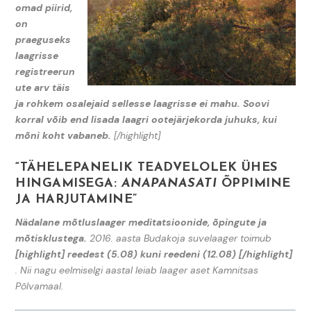
omad piirid,
on
praeguseks
laagrisse
registreerun
ute arv täis
ja rohkem osalejaid sellesse laagrisse ei mahu. Soovi
korral võib end lisada laagri ootejärjekorda juhuks, kui
mõni koht vabaneb.
[/highlight]
“TÄHELEPANELIK TEADVELOLEK ÜHES
HINGAMISEGA:
ANAPANASATI
ÕPPIMINE
JA HARJUTAMINE”
Nädalane mõtluslaager meditatsioonide, õpingute ja
mõtisklustega.
2016. aasta Budakoja suvelaager toimub
[highlight] reedest (5.08) kuni reedeni (12.08) [/highlight]
. Nii nagu eelmiselgi aastal leiab laager aset Kamnitsas
Põlvamaal.