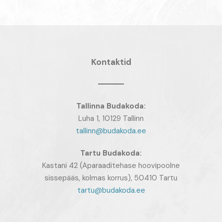
Kontaktid
Tallinna Budakoda:
Luha 1, 10129 Tallinn
tallinn@budakoda.ee
Tartu
Budakoda:
Kastani 42 (Aparaaditehase hoovipoolne
sissepääs, kolmas korrus), 50410 Tartu
tartu@budakoda.ee