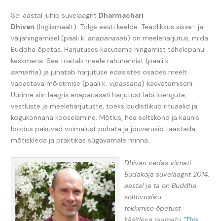
Sel aastal juhib suvelaagrit
Dharmachari
Dhivan
(Inglismaalt). Tõlge eesti keelde. Teadlikkus sisse- ja
väljahingamisel (paali k.
anapanasati
) on meeleharjutus, mida
Buddha õpetas. Harjutuses kasutame hingamist tähelepanu
keskmena. See toetab meele rahunemist (paali k.
samatha
) ja juhatab harjutuse edasistes osades meelt
vabastava mõistmise (paali k.
vipassana
) kasvatamiseni.
Uurime siin laagris
anapanasati
harjutust läbi loengute,
vestluste ja meeleharjutuste, toeks budistlikud rituaalid ja
kogukonnana kooselamine. Mõtlus, hea seltskond ja kaunis
loodus pakuvad võimalust puhata ja jõuvarusid taastada,
mõtiskleda ja praktikas sügavamale minna.
Dhivan vedas viimati
Budakoja suvelaagrit 2014.
aastal ja ta on Buddha
sõltuvusliku
tekkimise õpetust
käsitleva raamatu
“This