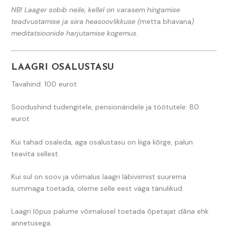
NB! Laager sobib neile, kellel on varasem hingamise
teadvustamise ja siira heasoovlikkuse (
metta bhavana
)
meditatsioonide harjutamise kogemus.
LAAGRI OSALUSTASU
Tavahind: 100 eurot
Soodushind tudengitele, pensionäridele ja töötutele: 80
eurot
Kui tahad osaleda, aga osalustasu on liiga kõrge, palun
teavita sellest.
Kui sul on soov ja võimalus laagri läbiviimist suurema
summaga toetada, oleme selle eest väga tänulikud.
Laagri lõpus palume võimalusel toetada õpetajat
dāna
ehk
annetusega.