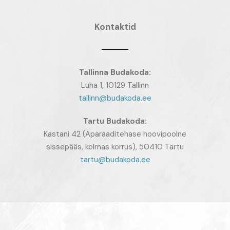
Kontaktid
Tallinna Budakoda:
Luha 1, 10129 Tallinn
tallinn@budakoda.ee
Tartu
Budakoda:
Kastani 42 (Aparaaditehase hoovipoolne
sissepääs, kolmas korrus), 50410 Tartu
tartu@budakoda.ee