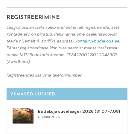
REGISTREERIMINE
Laagris osalemiseks tuleb end eelnevalt registreerida, sest
kohtade arv on piiratud. Palun anna oma osalemissoovist
teada hiljemalt 4. aprilliks aadressil
kontakt@budakoda.ee
.
Pärast registreerimise kinnituse saamist maksa osalustasu
panka MTÜ Budakoda kontole: EE342200221020043907
(Swedbank).
Registreerides lisa oma telefoninumber.
VIIMASED UUDISED
Budakoja suvelaager 2026 (31.07-7.08)
6. juuni 2026