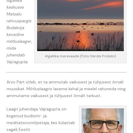
Algallika
keskuses
Matsalu
rahvuspargis
Budakoja
kevadine
mõtluslaager,
mida
juhendab
Algallika merevaade (Foto: Herdis Fridolin)
Vajragupta.
Arvo Pärt ütleb, et ta ammutab vaikusest ja tühjusest õrnalt
muusikat. Mõtluslaagris laseme kehal ja meelel rahuneda ning
ammutame vaikusest ja tühjusest õrnalt tarkust.
Laagri juhendaja Vajragupta on
kogenud budismi- ja
meditatsiooniõpetaja, kes külastab
sageli Eestit.