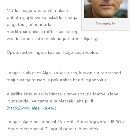
Mõtluslaager annab võimaluse
puhata igapäevaelu askeldustest ja
Vajragupta
pingetest, pühenduda
meditatsioonile ja mõtisklusele ning
viibida koos teiste meeleharjutusteel käijatega.
Õpetused on inglise keeles. Tõlge eesti keelde.
Laager leiab aset Algallika keskuses, kus on suurepärased
majutustingimused ja pakutakse head vegantoitu.
Algallika keskus asub Matsalu rahvuspargis Matsalu lahe
lõunakaldal, Väinamere ja Matsalu lahe piiril
(
http://www.algallika.ee/
).
Laager algab neljapäeval, 18. aprillil õhtusöögiga kell 18.30 ja
lõpeb pühapäeval, 21. aprillil pärast lõunasööki.