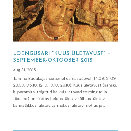
LOENGUSARI “KUUS ÜLETAVUST” –
SEPTEMBER-OKTOOBER 2015
aug 31, 2015
Tallinna Budakojas seitsmel esmaspäeval (14.09, 21.09,
28.09, 05.10, 12.10, 19.10, 26.10). Kuus ületavust (sanskr.
k. pāramitā; tõlgitud ka kui ületavad toimingud ja
täiused) on: ületav heldus, ületav kõlblus, ületav
kannatlikkus, ületav tarmukus, ületav mõtlus ja...