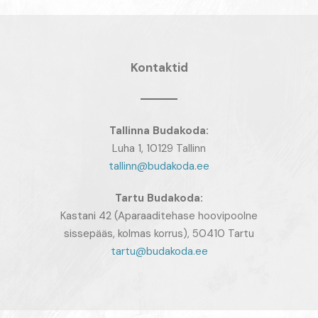
Kontaktid
Tallinna Budakoda:
Luha 1, 10129 Tallinn
tallinn@budakoda.ee
Tartu
Budakoda:
Kastani 42 (Aparaaditehase hoovipoolne
sissepääs, kolmas korrus), 50410 Tartu
tartu@budakoda.ee